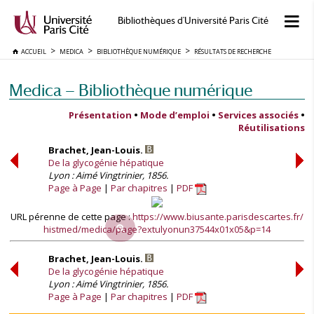
Bibliothèques d'Université Paris Cité
ACCUEIL
MEDICA
BIBLIOTHÈQUE NUMÉRIQUE
RÉSULTATS DE RECHERCHE
Medica — Bibliothèque numérique
Présentation
•
Mode d’emploi
•
Services associés
•
Réutilisations
Brachet, Jean-Louis.
De la glycogénie hépatique
Lyon : Aimé Vingtrinier, 1856.
Page à Page
Par chapitres
PDF
URL pérenne de cette page :
https://www.biusante.parisdescartes.fr/
histmed/medica/page?extulyonun37544x01x05&p=14
Brachet, Jean-Louis.
De la glycogénie hépatique
Lyon : Aimé Vingtrinier, 1856.
Page à Page
Par chapitres
PDF