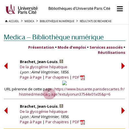
Bibliothèques d'Université Paris Cité
ACCUEIL
MEDICA
BIBLIOTHÈQUE NUMÉRIQUE
RÉSULTATS DE RECHERCHE
Medica — Bibliothèque numérique
Présentation
•
Mode d’emploi
•
Services associés
•
Réutilisations
Brachet, Jean-Louis.
De la glycogénie hépatique
Lyon : Aimé Vingtrinier, 1856.
Page à Page
Par chapitres
PDF
URL pérenne de cette page :
https://www.biusante.parisdescartes.fr/
histmed/medica/page?extulyonun37544x01x05&p=6
Brachet, Jean-Louis.
De la glycogénie hépatique
Lyon : Aimé Vingtrinier, 1856.
Page à Page
Par chapitres
PDF