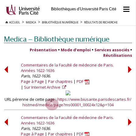
Bibliothèques d'Université Paris Cité
ACCUEIL
MEDICA
BIBLIOTHÈQUE NUMÉRIQUE
RÉSULTATS DE RECHERCHE
Medica — Bibliothèque numérique
Présentation
•
Mode d’emploi
•
Services associés
•
Réutilisations
Commentaires de la Faculté de médecine de Paris.
Années 1622-1636
Paris, 1622-1636.
Page à Page
Par chapitres
PDF
Sur Internet Archive
URL pérenne de cette page :
https://www.biusante.parisdescartes.fr/
histmed/medica/page?ms00001_00024x12&p=104
Commentaires de la Faculté de médecine de Paris.
Années 1622-1636
Paris, 1622-1636.
Page à Page
Par chapitres
PDF