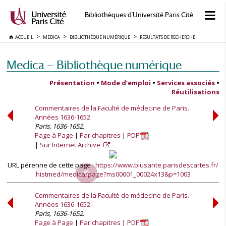
Bibliothèques d'Université Paris Cité
ACCUEIL
MEDICA
BIBLIOTHÈQUE NUMÉRIQUE
RÉSULTATS DE RECHERCHE
Medica — Bibliothèque numérique
Présentation
•
Mode d’emploi
•
Services associés
•
Réutilisations
Commentaires de la Faculté de médecine de Paris.
Années 1636-1652
Paris, 1636-1652.
Page à Page
Par chapitres
PDF
Sur Internet Archive
URL pérenne de cette page :
https://www.biusante.parisdescartes.fr/
histmed/medica/page?ms00001_00024x13&p=1003
Commentaires de la Faculté de médecine de Paris.
Années 1636-1652
Paris, 1636-1652.
Page à Page
Par chapitres
PDF