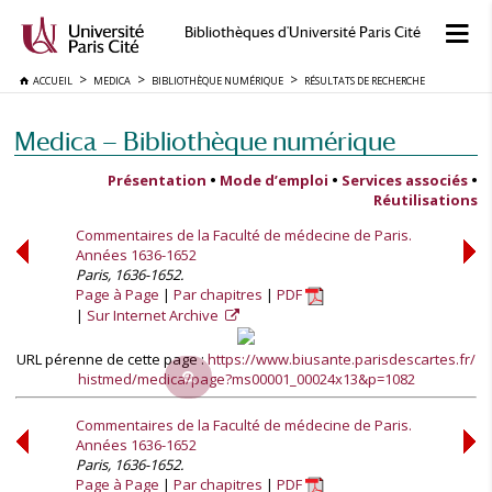
Bibliothèques d'Université Paris Cité
ACCUEIL
MEDICA
BIBLIOTHÈQUE NUMÉRIQUE
RÉSULTATS DE RECHERCHE
Medica — Bibliothèque numérique
Présentation
•
Mode d’emploi
•
Services associés
•
Réutilisations
Commentaires de la Faculté de médecine de Paris.
Années 1636-1652
Paris, 1636-1652.
Page à Page
Par chapitres
PDF
Sur Internet Archive
URL pérenne de cette page :
https://www.biusante.parisdescartes.fr/
histmed/medica/page?ms00001_00024x13&p=1082
Commentaires de la Faculté de médecine de Paris.
Années 1636-1652
Paris, 1636-1652.
Page à Page
Par chapitres
PDF