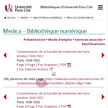
Bibliothèques d'Université Paris Cité
ACCUEIL
MEDICA
BIBLIOTHÈQUE NUMÉRIQUE
RÉSULTATS DE RECHERCHE
Medica — Bibliothèque numérique
Présentation
•
Mode d’emploi
•
Services associés
•
Réutilisations
Commentaires de la Faculté de médecine de Paris.
Années 1636-1652
Paris, 1636-1652.
Page à Page
Par chapitres
PDF
Sur Internet Archive
URL pérenne de cette page :
https://www.biusante.parisdescartes.fr/
histmed/medica/page?ms00001_00024x13&p=1083
Commentaires de la Faculté de médecine de Paris.
Années 1636-1652
Paris, 1636-1652.
Page à Page
Par chapitres
PDF