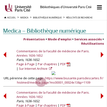
Bibliothèques d'Université Paris Cité
ACCUEIL
MEDICA
BIBLIOTHÈQUE NUMÉRIQUE
RÉSULTATS DE RECHERCHE
Medica — Bibliothèque numérique
Présentation
•
Mode d’emploi
•
Services associés
•
Réutilisations
Commentaires de la Faculté de médecine de Paris.
Années 1636-1652
Paris, 1636-1652.
Page à Page
Par chapitres
PDF
Sur Internet Archive
URL pérenne de cette page :
https://www.biusante.parisdescartes.fr/
histmed/medica/page?ms00001_00024x13&p=1109
Commentaires de la Faculté de médecine de Paris.
Années 1636-1652
Paris, 1636-1652.
Page à Page
Par chapitres
PDF