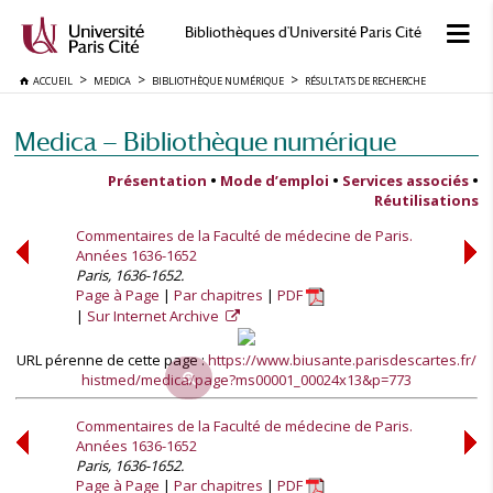
Bibliothèques d'Université Paris Cité
ACCUEIL
MEDICA
BIBLIOTHÈQUE NUMÉRIQUE
RÉSULTATS DE RECHERCHE
Medica — Bibliothèque numérique
Présentation
•
Mode d’emploi
•
Services associés
•
Réutilisations
Commentaires de la Faculté de médecine de Paris.
Années 1636-1652
Paris, 1636-1652.
Page à Page
Par chapitres
PDF
Sur Internet Archive
URL pérenne de cette page :
https://www.biusante.parisdescartes.fr/
histmed/medica/page?ms00001_00024x13&p=773
Commentaires de la Faculté de médecine de Paris.
Années 1636-1652
Paris, 1636-1652.
Page à Page
Par chapitres
PDF