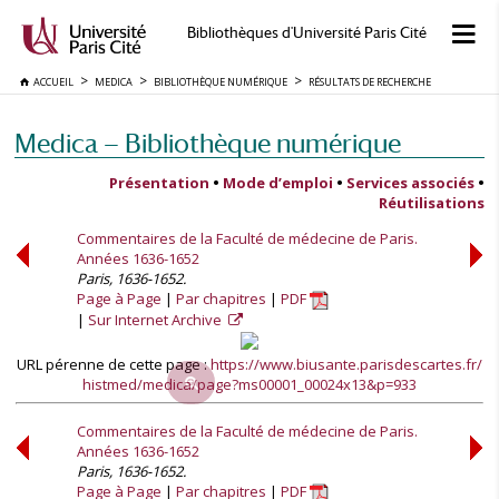
Bibliothèques d'Université Paris Cité
ACCUEIL
MEDICA
BIBLIOTHÈQUE NUMÉRIQUE
RÉSULTATS DE RECHERCHE
Medica — Bibliothèque numérique
Présentation
•
Mode d’emploi
•
Services associés
•
Réutilisations
Commentaires de la Faculté de médecine de Paris.
Années 1636-1652
Paris, 1636-1652.
Page à Page
Par chapitres
PDF
Sur Internet Archive
URL pérenne de cette page :
https://www.biusante.parisdescartes.fr/
histmed/medica/page?ms00001_00024x13&p=933
Commentaires de la Faculté de médecine de Paris.
Années 1636-1652
Paris, 1636-1652.
Page à Page
Par chapitres
PDF