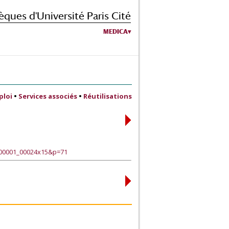
èques d'Université Paris Cité
MEDICA
ploi
•
Services associés
•
Réutilisations
s00001_00024x15&p=71