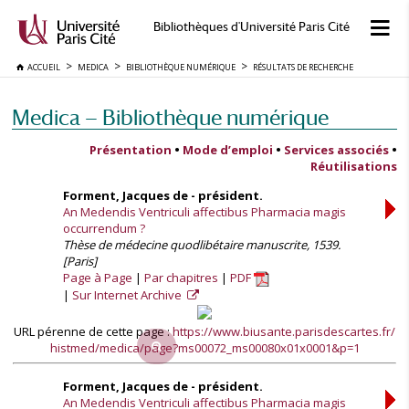
Bibliothèques d'Université Paris Cité
ACCUEIL
MEDICA
BIBLIOTHÈQUE NUMÉRIQUE
RÉSULTATS DE RECHERCHE
Medica — Bibliothèque numérique
Présentation
•
Mode d’emploi
•
Services associés
•
Réutilisations
Forment, Jacques de - président.
An Medendis Ventriculi affectibus Pharmacia magis
occurrendum ?
Thèse de médecine quodlibétaire manuscrite, 1539.
[Paris]
Page à Page
Par chapitres
PDF
Sur Internet Archive
URL pérenne de cette page :
https://www.biusante.parisdescartes.fr/
histmed/medica/page?ms00072_ms00080x01x0001&p=1
Forment, Jacques de - président.
An Medendis Ventriculi affectibus Pharmacia magis