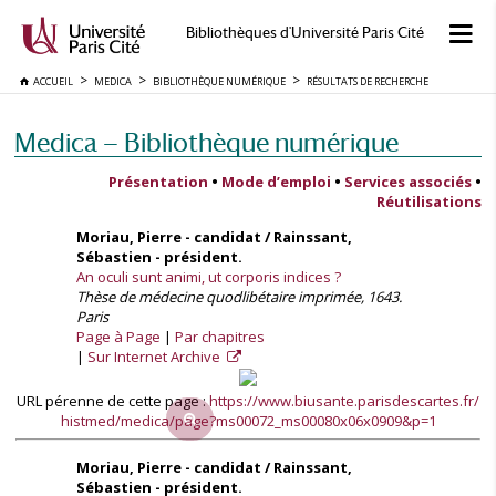
Bibliothèques d'Université Paris Cité
ACCUEIL
MEDICA
BIBLIOTHÈQUE NUMÉRIQUE
RÉSULTATS DE RECHERCHE
Medica — Bibliothèque numérique
Présentation
•
Mode d’emploi
•
Services associés
•
Réutilisations
Moriau, Pierre - candidat / Rainssant,
Sébastien - président.
An oculi sunt animi, ut corporis indices ?
Thèse de médecine quodlibétaire imprimée, 1643.
Paris
Page à Page
Par chapitres
Sur Internet Archive
URL pérenne de cette page :
https://www.biusante.parisdescartes.fr/
histmed/medica/page?ms00072_ms00080x06x0909&p=1
Moriau, Pierre - candidat / Rainssant,
Sébastien - président.