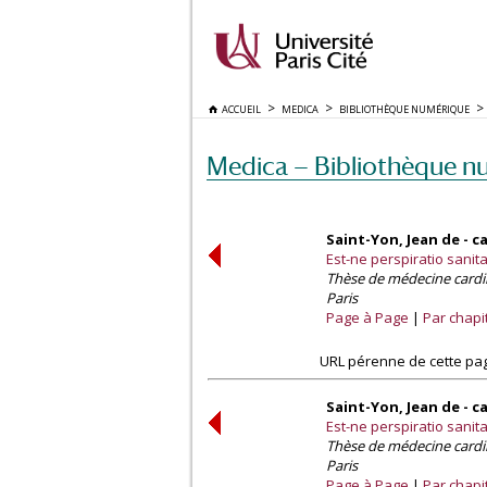
ACCUEIL
MEDICA
BIBLIOTHÈQUE NUMÉRIQUE
Medica — Bibliothèque n
Saint-Yon, Jean de - c
Est-ne perspiratio sanita
Thèse de médecine cardi
Paris
Page à Page
Par chapi
URL pérenne de cette pa
Saint-Yon, Jean de - c
Est-ne perspiratio sanita
Thèse de médecine cardi
Paris
Page à Page
Par chapi