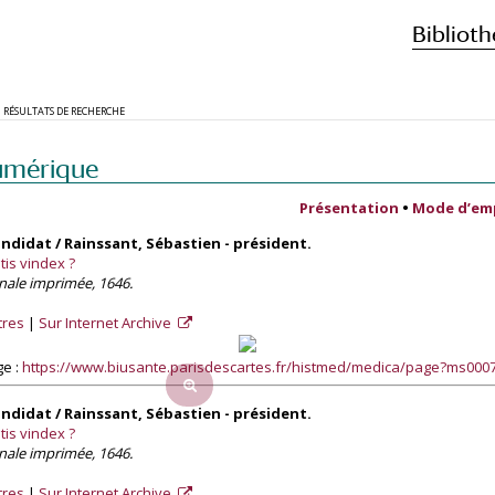
Biblioth
RÉSULTATS DE RECHERCHE
umérique
Présentation
•
Mode d’em
andidat / Rainssant, Sébastien - président.
tis vindex ?
nale imprimée, 1646.
tres
Sur Internet Archive
ge :
https://www.biusante.parisdescartes.fr/histmed/medica/page?ms00
andidat / Rainssant, Sébastien - président.
tis vindex ?
nale imprimée, 1646.
tres
Sur Internet Archive