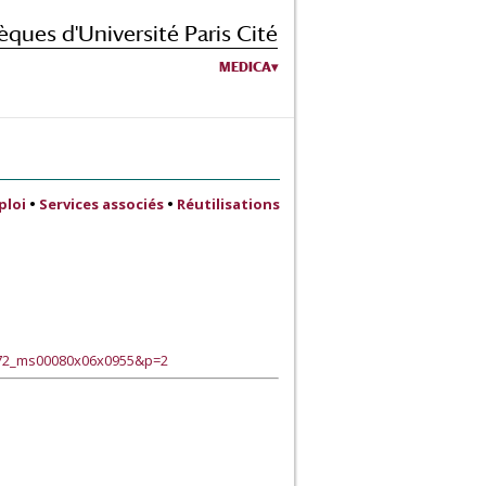
èques d'Université Paris Cité
MEDICA
ploi
•
Services associés
•
Réutilisations
072_ms00080x06x0955&p=2