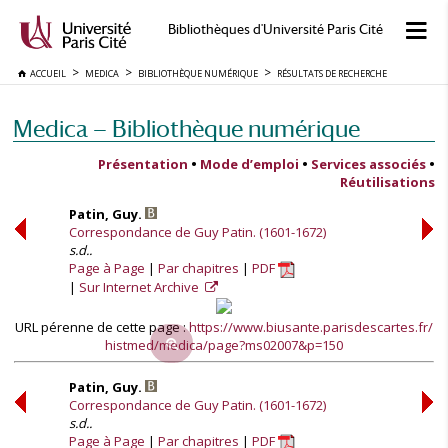
Bibliothèques d'Université Paris Cité
ACCUEIL
MEDICA
BIBLIOTHÈQUE NUMÉRIQUE
RÉSULTATS DE RECHERCHE
Medica — Bibliothèque numérique
Présentation
•
Mode d’emploi
•
Services associés
•
Réutilisations
Patin, Guy.
Correspondance de Guy Patin. (1601-1672)
s.d..
Page à Page
Par chapitres
PDF
Sur Internet Archive
URL pérenne de cette page :
https://www.biusante.parisdescartes.fr/
histmed/medica/page?ms02007&p=150
Patin, Guy.
Correspondance de Guy Patin. (1601-1672)
s.d..
Page à Page
Par chapitres
PDF