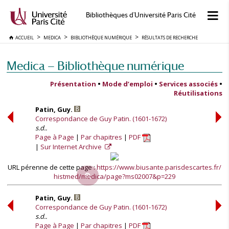
Bibliothèques d'Université Paris Cité
ACCUEIL
MEDICA
BIBLIOTHÈQUE NUMÉRIQUE
RÉSULTATS DE RECHERCHE
Medica — Bibliothèque numérique
Présentation
•
Mode d’emploi
•
Services associés
•
Réutilisations
Patin, Guy.
Correspondance de Guy Patin. (1601-1672)
s.d..
Page à Page
Par chapitres
PDF
Sur Internet Archive
URL pérenne de cette page :
https://www.biusante.parisdescartes.fr/
histmed/medica/page?ms02007&p=229
Patin, Guy.
Correspondance de Guy Patin. (1601-1672)
s.d..
Page à Page
Par chapitres
PDF