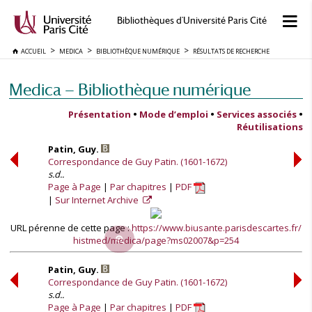
Bibliothèques d'Université Paris Cité
ACCUEIL
MEDICA
BIBLIOTHÈQUE NUMÉRIQUE
RÉSULTATS DE RECHERCHE
Medica — Bibliothèque numérique
Présentation
•
Mode d’emploi
•
Services associés
•
Réutilisations
Patin, Guy.
Correspondance de Guy Patin. (1601-1672)
s.d..
Page à Page
Par chapitres
PDF
Sur Internet Archive
URL pérenne de cette page :
https://www.biusante.parisdescartes.fr/
histmed/medica/page?ms02007&p=254
Patin, Guy.
Correspondance de Guy Patin. (1601-1672)
s.d..
Page à Page
Par chapitres
PDF