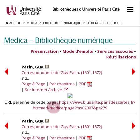
Bibliothèques d'Université Paris Cité
ACCUEIL
MEDICA
BIBLIOTHÈQUE NUMÉRIQUE
RÉSULTATS DE RECHERCHE
Medica — Bibliothèque numérique
Présentation
•
Mode d’emploi
•
Services associés
•
Réutilisations
Patin, Guy.
Correspondance de Guy Patin. (1601-1672)
s.d..
Page à Page
Par chapitres
PDF
Sur Internet Archive
URL pérenne de cette page :
https://www.biusante.parisdescartes.fr/
histmed/medica/page?ms02007&p=279
Patin, Guy.
Correspondance de Guy Patin. (1601-1672)
s.d..
Page à Page
Par chapitres
PDF