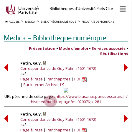
Bibliothèques d'Université Paris Cité
ACCUEIL
MEDICA
BIBLIOTHÈQUE NUMÉRIQUE
RÉSULTATS DE RECHERCHE
Medica — Bibliothèque numérique
Présentation
•
Mode d’emploi
•
Services associés
•
Réutilisations
Patin, Guy.
Correspondance de Guy Patin. (1601-1672)
s.d..
Page à Page
Par chapitres
PDF
Sur Internet Archive
URL pérenne de cette page :
https://www.biusante.parisdescartes.fr/
histmed/medica/page?ms02007&p=281
Patin, Guy.
Correspondance de Guy Patin. (1601-1672)
s.d..
Page à Page
Par chapitres
PDF