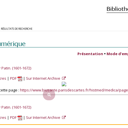
Biblioth
RÉSULTATS DE RECHERCHE
umérique
Présentation
•
Mode d’em
atin. (1601-1672)
tres
PDF
Sur Internet Archive
ette page :
https://www.biusante.parisdescartes.fr/histmed/medica/pa
atin. (1601-1672)
tres
PDF
Sur Internet Archive