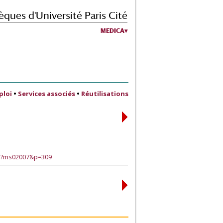
èques d'Université Paris Cité
MEDICA
ploi
•
Services associés
•
Réutilisations
ge?ms02007&p=309