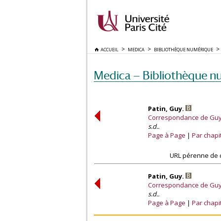
ACCUEIL
MEDICA
BIBLIOTHÈQUE NUMÉRIQUE
Medica — Bibliothèque n
Patin, Guy.
Correspondance de Guy P
s.d..
Page à Page
Par chapi
URL pérenne de c
Patin, Guy.
Correspondance de Guy P
s.d..
Page à Page
Par chapi