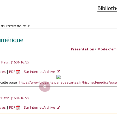
Biblioth
RÉSULTATS DE RECHERCHE
umérique
Présentation
•
Mode d’em
atin. (1601-1672)
tres
PDF
Sur Internet Archive
cette page :
https://www.biusante.parisdescartes.fr/histmed/medica/p
atin. (1601-1672)
tres
PDF
Sur Internet Archive