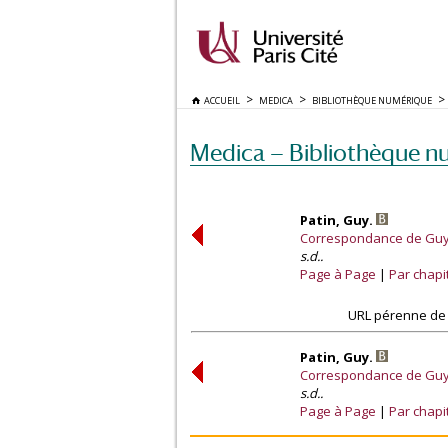
ACCUEIL
MEDICA
BIBLIOTHÈQUE NUMÉRIQUE
Medica — Bibliothèque n
Patin, Guy.
Correspondance de Guy P
s.d..
Page à Page
Par chapi
URL pérenne de 
Patin, Guy.
Correspondance de Guy P
s.d..
Page à Page
Par chapi