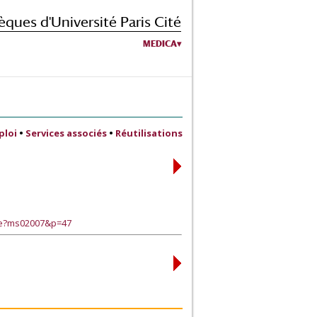
èques d'Université Paris Cité
MEDICA
ploi
•
Services associés
•
Réutilisations
age?ms02007&p=47