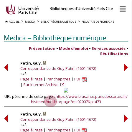
Bibliothèques d'Université Paris Cité
ACCUEIL
MEDICA
BIBLIOTHÈQUE NUMÉRIQUE
RÉSULTATS DE RECHERCHE
Medica — Bibliothèque numérique
Présentation
•
Mode d’emploi
•
Services associés
•
Réutilisations
Patin, Guy.
Correspondance de Guy Patin. (1601-1672)
s.d..
Page à Page
Par chapitres
PDF
Sur Internet Archive
URL pérenne de cette page :
https://www.biusante.parisdescartes.fr/
histmed/medica/page?ms02007&p=473
Patin, Guy.
Correspondance de Guy Patin. (1601-1672)
s.d..
Page à Page
Par chapitres
PDF