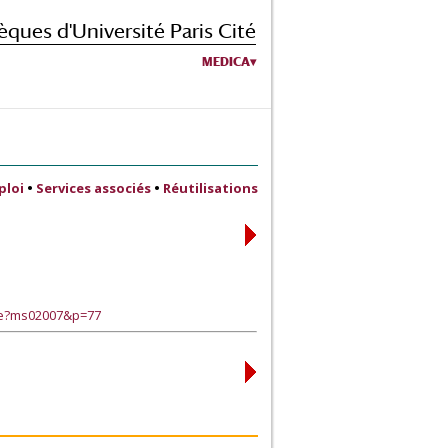
èques d'Université Paris Cité
MEDICA
ploi
•
Services associés
•
Réutilisations
age?ms02007&p=77