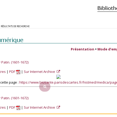
Biblioth
RÉSULTATS DE RECHERCHE
umérique
Présentation
•
Mode d’em
atin. (1601-1672)
tres
PDF
Sur Internet Archive
cette page :
https://www.biusante.parisdescartes.fr/histmed/medica/p
atin. (1601-1672)
tres
PDF
Sur Internet Archive