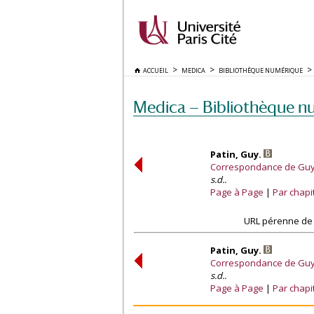
ACCUEIL
MEDICA
BIBLIOTHÈQUE NUMÉRIQUE
Medica — Bibliothèque n
Patin, Guy.
Correspondance de Guy P
s.d..
Page à Page
Par chapi
URL pérenne de 
Patin, Guy.
Correspondance de Guy P
s.d..
Page à Page
Par chapi