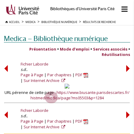
Bibliothèques d'Université Paris Cité
ACCUEIL
MEDICA
BIBLIOTHÈQUE NUMÉRIQUE
RÉSULTATS DE RECHERCHE
Medica — Bibliothèque numérique
Présentation
•
Mode d’emploi
•
Services associés
•
Réutilisations
Fichier Laborde
s.d..
Page à Page
Par chapitres
PDF
Sur Internet Archive
URL pérenne de cette page :
https://www.biusante.parisdescartes.fr/
histmed/medica/page?ms05503&p=1284
Fichier Laborde
s.d..
Page à Page
Par chapitres
PDF
Sur Internet Archive