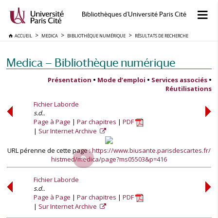
Bibliothèques d'Université Paris Cité
ACCUEIL
MEDICA
BIBLIOTHÈQUE NUMÉRIQUE
RÉSULTATS DE RECHERCHE
Medica — Bibliothèque numérique
Présentation
•
Mode d’emploi
•
Services associés
•
Réutilisations
Fichier Laborde
s.d..
Page à Page
Par chapitres
PDF
Sur Internet Archive
URL pérenne de cette page :
https://www.biusante.parisdescartes.fr/
histmed/medica/page?ms05503&p=416
Fichier Laborde
s.d..
Page à Page
Par chapitres
PDF
Sur Internet Archive