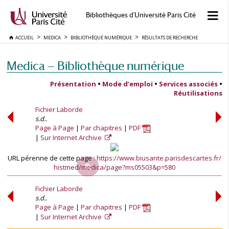
Bibliothèques d'Université Paris Cité
ACCUEIL
MEDICA
BIBLIOTHÈQUE NUMÉRIQUE
RÉSULTATS DE RECHERCHE
Medica — Bibliothèque numérique
Présentation
•
Mode d’emploi
•
Services associés
•
Réutilisations
Fichier Laborde
s.d..
Page à Page
Par chapitres
PDF
Sur Internet Archive
URL pérenne de cette page :
https://www.biusante.parisdescartes.fr/
histmed/medica/page?ms05503&p=580
Fichier Laborde
s.d..
Page à Page
Par chapitres
PDF
Sur Internet Archive