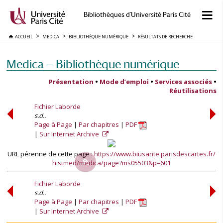
Bibliothèques d'Université Paris Cité
ACCUEIL
MEDICA
BIBLIOTHÈQUE NUMÉRIQUE
RÉSULTATS DE RECHERCHE
Medica — Bibliothèque numérique
Présentation
•
Mode d’emploi
•
Services associés
•
Réutilisations
Fichier Laborde
s.d..
Page à Page
Par chapitres
PDF
Sur Internet Archive
URL pérenne de cette page :
https://www.biusante.parisdescartes.fr/
histmed/medica/page?ms05503&p=601
Fichier Laborde
s.d..
Page à Page
Par chapitres
PDF
Sur Internet Archive