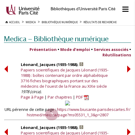
Bibliothèques d'Université Paris Cité
ACCUEIL
MEDICA
BIBLIOTHÈQUE NUMÉRIQUE
RÉSULTATS DE RECHERCHE
Medica — Bibliothèque numérique
Présentation
•
Mode d’emploi
•
Services associés
•
Réutilisations
Léonard, Jacques (1935-1988).
Papiers scientifiques de Jacques Léonard (1935-
1988) : boîtes contenant par ordre alphabétique
3716 fiches biographiques portant sur des
médecins de l'ouest de la France au XIXe siècle
1978 (circa).
Page à Page
Par chapitres
PDF
URL pérenne de cette page :
https://www.biusante.parisdescartes.fr/
histmed/medica/page?ms05531_1_3&p=2807
Léonard, Jacques (1935-1988).
Papiers scientifiques de Jacques Léonard (1935-