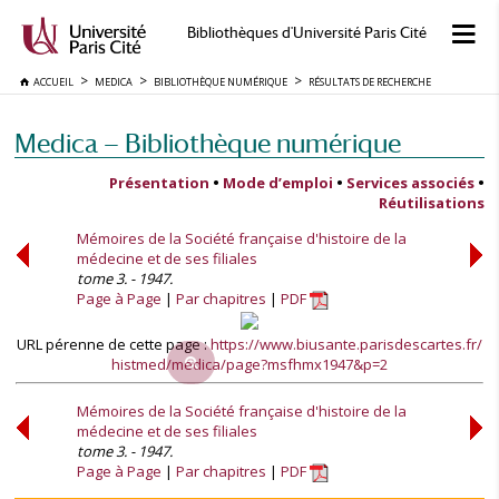
Bibliothèques d'Université Paris Cité
ACCUEIL
MEDICA
BIBLIOTHÈQUE NUMÉRIQUE
RÉSULTATS DE RECHERCHE
Medica — Bibliothèque numérique
Présentation
•
Mode d’emploi
•
Services associés
•
Réutilisations
Mémoires de la Société française d'histoire de la
médecine et de ses filiales
tome 3. - 1947.
Page à Page
Par chapitres
PDF
URL pérenne de cette page :
https://www.biusante.parisdescartes.fr/
histmed/medica/page?msfhmx1947&p=2
Mémoires de la Société française d'histoire de la
médecine et de ses filiales
tome 3. - 1947.
Page à Page
Par chapitres
PDF