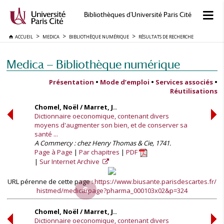
Bibliothèques d'Université Paris Cité
ACCUEIL
MEDICA
BIBLIOTHÈQUE NUMÉRIQUE
RÉSULTATS DE RECHERCHE
Medica — Bibliothèque numérique
Présentation
•
Mode d’emploi
•
Services associés
•
Réutilisations
Chomel, Noël / Marret, J..
Dictionnaire oeconomique, contenant divers
moyens d'augmenter son bien, et de conserver sa
santé ...
A Commercy : chez Henry Thomas & Cie, 1741.
Page à Page
Par chapitres
PDF
Sur Internet Archive
URL pérenne de cette page :
https://www.biusante.parisdescartes.fr/
histmed/medica/page?pharma_000103x02&p=324
Chomel, Noël / Marret, J..
Dictionnaire oeconomique, contenant divers