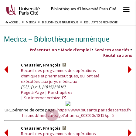
Bibliothèques d'Université Paris Cité
ACCUEIL
MEDICA
BIBLIOTHÈQUE NUMÉRIQUE
RÉSULTATS DE RECHERCHE
Medica — Bibliothèque numérique
Présentation
•
Mode d’emploi
•
Services associés
•
Réutilisations
Chaussier, François.
Recueil des programmes des opérations
chimiques et pharmaceutiques, qui ont été
exécutées aux jurys médicaux
[S.l.] : [s.n.] , [1815]-[1816].
Page à Page
Par chapitres
Sur Internet Archive
URL pérenne de cette page :
https://www.biusante.parisdescartes.fr/
histmed/medica/page?pharma_008950x1815&p=5
Chaussier, François.
Recueil des programmes des opérations