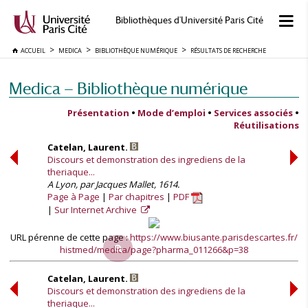
Bibliothèques d'Université Paris Cité
ACCUEIL
MEDICA
BIBLIOTHÈQUE NUMÉRIQUE
RÉSULTATS DE RECHERCHE
Medica — Bibliothèque numérique
Présentation
•
Mode d’emploi
•
Services associés
•
Réutilisations
Catelan, Laurent.
Discours et demonstration des ingrediens de la
theriaque...
A Lyon, par Jacques Mallet, 1614.
Page à Page
Par chapitres
PDF
Sur Internet Archive
URL pérenne de cette page :
https://www.biusante.parisdescartes.fr/
histmed/medica/page?pharma_011266&p=38
Catelan, Laurent.
Discours et demonstration des ingrediens de la
theriaque...