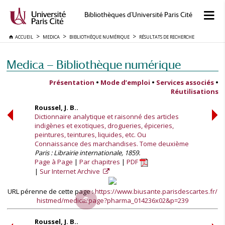
Bibliothèques d'Université Paris Cité
ACCUEIL
MEDICA
BIBLIOTHÈQUE NUMÉRIQUE
RÉSULTATS DE RECHERCHE
Medica — Bibliothèque numérique
Présentation
•
Mode d’emploi
•
Services associés
•
Réutilisations
Roussel, J. B..
Dictionnaire analytique et raisonné des articles
indigènes et exotiques, drogueries, épiceries,
peintures, teintures, liquides, etc. Ou
Connaissance des marchandises. Tome deuxième
Paris : Librairie internationale, 1859.
Page à Page
Par chapitres
PDF
Sur Internet Archive
URL pérenne de cette page :
https://www.biusante.parisdescartes.fr/
histmed/medica/page?pharma_014236x02&p=239
Roussel, J. B..