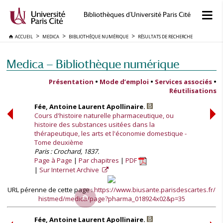
Bibliothèques d'Université Paris Cité
ACCUEIL
MEDICA
BIBLIOTHÈQUE NUMÉRIQUE
RÉSULTATS DE RECHERCHE
Medica — Bibliothèque numérique
Présentation
•
Mode d’emploi
•
Services associés
•
Réutilisations
Fée, Antoine Laurent Apollinaire.
Cours d'histoire naturelle pharmaceutique, ou
histoire des substances usitées dans la
thérapeutique, les arts et l'économie domestique -
Tome deuxième
Paris : Crochard, 1837.
Page à Page
Par chapitres
PDF
Sur Internet Archive
URL pérenne de cette page :
https://www.biusante.parisdescartes.fr/
histmed/medica/page?pharma_018924x02&p=35
Fée, Antoine Laurent Apollinaire.