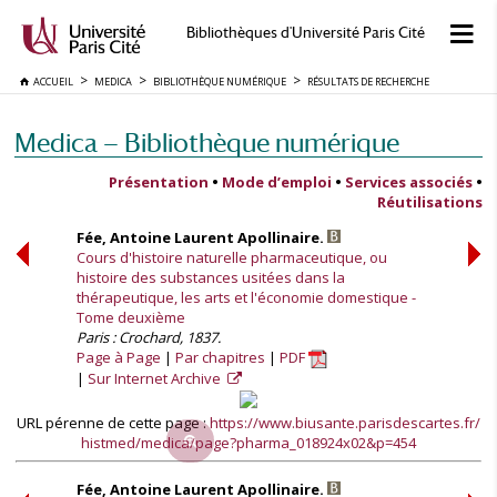
Bibliothèques d'Université Paris Cité
ACCUEIL
MEDICA
BIBLIOTHÈQUE NUMÉRIQUE
RÉSULTATS DE RECHERCHE
Medica — Bibliothèque numérique
Présentation
•
Mode d’emploi
•
Services associés
•
Réutilisations
Fée, Antoine Laurent Apollinaire.
Cours d'histoire naturelle pharmaceutique, ou
histoire des substances usitées dans la
thérapeutique, les arts et l'économie domestique -
Tome deuxième
Paris : Crochard, 1837.
Page à Page
Par chapitres
PDF
Sur Internet Archive
URL pérenne de cette page :
https://www.biusante.parisdescartes.fr/
histmed/medica/page?pharma_018924x02&p=454
Fée, Antoine Laurent Apollinaire.