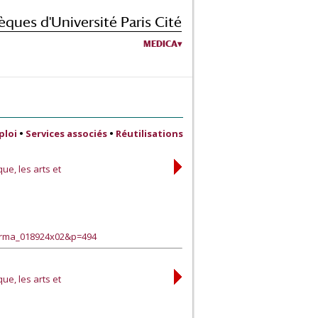
èques d'Université Paris Cité
MEDICA
ploi
•
Services associés
•
Réutilisations
ue, les arts et
harma_018924x02&p=494
ue, les arts et