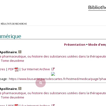
Biblioth
RÉSULTATS DE RECHERCHE
umérique
Présentation
•
Mode d’em
Apollinaire.
le pharmaceutique, ou histoire des substances usitées dans la thérapeutiq
 - Tome deuxième
tres
PDF
Sur Internet Archive
page :
https://www.biusante.parisdescartes.fr/histmed/medica/page?p
Apollinaire.
le pharmaceutique, ou histoire des substances usitées dans la thérapeutiq
 - Tome deuxième
tres
PDF
Sur Internet Archive