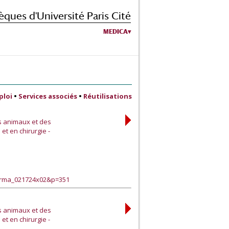
èques d'Université Paris Cité
MEDICA
ploi
•
Services associés
•
Réutilisations
s animaux et des
et en chirurgie -
harma_021724x02&p=351
s animaux et des
et en chirurgie -