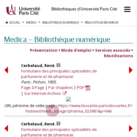
Bibliothèques d'Université Paris Cité
ACCUEIL
MEDICA
BIBLIOTHÈQUE NUMÉRIQUE
RÉSULTATS DE RECHERCHE
Medica — Bibliothèque numérique
Présentation
•
Mode d’emploi
•
Services associés
•
Réutilisations
Cerbelaud, René.
Formulaire des principales spécialités de
parfumerie et de pharmacie
Paris : Pichon, 1905.
Page à Page
Par chapitres
PDF
Sur Internet Archive
URL pérenne de cette page :
https://www.biusante.parisdescartes.fr/
histmed/medica/page?pharma_023981&p=646
Cerbelaud, René.
Formulaire des principales spécialités de
parfumerie et de pharmacie