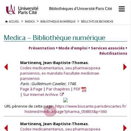
Bibliothèques d'Université Paris Cité
ACCUEIL
MEDICA
BIBLIOTHÈQUE NUMÉRIQUE
RÉSULTATS DE RECHERCHE
Medica — Bibliothèque numérique
Présentation
•
Mode d’emploi
•
Services associés
•
Réutilisations
Martinenq, Jean-Baptiste-Thomas.
Codex medicamentarius, seu pharmacopoea
parisiensis, ex mandato Facultate medicinae
parisiensis
Paris : Guillelmum Cavelier, 1748.
Page à Page
Par chapitres
PDF
Sur Internet Archive
URL pérenne de cette page :
https://www.biusante.parisdescartes.fr/
histmed/medica/page?pharma_058833&p=360
Martinenq, Jean-Baptiste-Thomas.
Codex medicamentarius, seu pharmacopoea