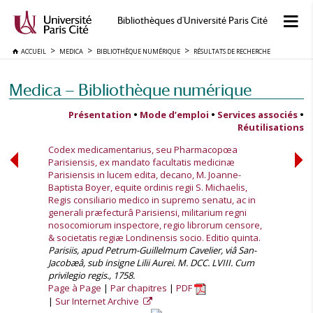
Bibliothèques d'Université Paris Cité
ACCUEIL
MEDICA
BIBLIOTHÈQUE NUMÉRIQUE
RÉSULTATS DE RECHERCHE
Medica — Bibliothèque numérique
Présentation
•
Mode d’emploi
•
Services associés
•
Réutilisations
Codex medicamentarius, seu Pharmacopœa
Parisiensis, ex mandato facultatis medicinæ
Parisiensis in lucem edita, decano, M. Joanne-
Baptista Boyer, equite ordinis regii S. Michaelis,
Regis consiliario medico in supremo senatu, ac in
generali præfecturâ Parisiensi, militarium regni
nosocomiorum inspectore, regio librorum censore,
& societatis regiæ Londinensis socio. Editio quinta.
Parisiis, apud Petrum-Guillelmum Cavelier, viâ San-
Jacobæâ, sub insigne Lilii Aurei. M. DCC. LVIII. Cum
privilegio regis., 1758.
Page à Page
Par chapitres
PDF
Sur Internet Archive