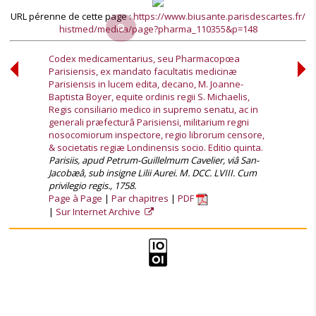
URL pérenne de cette page :
https://www.biusante.parisdescartes.fr/
histmed/medica/page?pharma_110355&p=148
Codex medicamentarius, seu Pharmacopœa
Parisiensis, ex mandato facultatis medicinæ
Parisiensis in lucem edita, decano, M. Joanne-
Baptista Boyer, equite ordinis regii S. Michaelis,
Regis consiliario medico in supremo senatu, ac in
generali præfecturâ Parisiensi, militarium regni
nosocomiorum inspectore, regio librorum censore,
& societatis regiæ Londinensis socio. Editio quinta.
Parisiis, apud Petrum-Guillelmum Cavelier, viâ San-
Jacobæâ, sub insigne Lilii Aurei. M. DCC. LVIII. Cum
privilegio regis., 1758.
Page à Page
Par chapitres
PDF
Sur Internet Archive