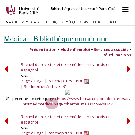
Bibliothèques d'Université Paris Cité
ACCUEIL
MEDICA
BIBLIOTHÈQUE NUMÉRIQUE
RÉSULTATS DE RECHERCHE
Medica — Bibliothèque numérique
Présentation
•
Mode d’emploi
•
Services associés
•
Réutilisations
Recueil de recettes et de remèdes en français et
espagnol
s.d..
Page à Page
Par chapitres
PDF
Sur Internet Archive
URL pérenne de cette page :
https://www.biusante.parisdescartes.fr/
histmed/medica/page?pharma_ms000224&p=147
Recueil de recettes et de remèdes en français et
espagnol
s.d..
Page à Page
Par chapitres
PDF