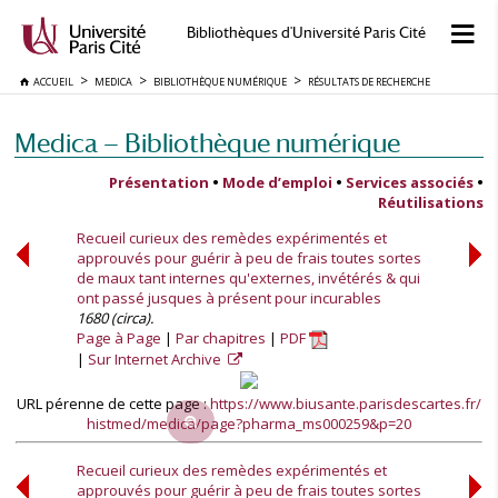
Bibliothèques d'Université Paris Cité
ACCUEIL
MEDICA
BIBLIOTHÈQUE NUMÉRIQUE
RÉSULTATS DE RECHERCHE
Medica — Bibliothèque numérique
Présentation
•
Mode d’emploi
•
Services associés
•
Réutilisations
Recueil curieux des remèdes expérimentés et
approuvés pour guérir à peu de frais toutes sortes
de maux tant internes qu'externes, invétérés & qui
ont passé jusques à présent pour incurables
1680 (circa).
Page à Page
Par chapitres
PDF
Sur Internet Archive
URL pérenne de cette page :
https://www.biusante.parisdescartes.fr/
histmed/medica/page?pharma_ms000259&p=20
Recueil curieux des remèdes expérimentés et
approuvés pour guérir à peu de frais toutes sortes