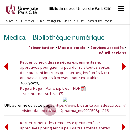
Bibliothèques d'Université Paris Cité
ACCUEIL
MEDICA
BIBLIOTHÈQUE NUMÉRIQUE
RÉSULTATS DE RECHERCHE
Medica — Bibliothèque numérique
Présentation
•
Mode d’emploi
•
Services associés
•
Réutilisations
Recueil curieux des remèdes expérimentés et
approuvés pour guérir à peu de frais toutes sortes
de maux tant internes qu'externes, invétérés & qui
ont passé jusques à présent pour incurables
1680 (circa).
Page à Page
Par chapitres
PDF
Sur Internet Archive
URL pérenne de cette page :
https://www.biusante.parisdescartes.fr/
histmed/medica/page?pharma_ms000259&p=216
Recueil curieux des remèdes expérimentés et
approuvés pour guérir à peu de frais toutes sortes