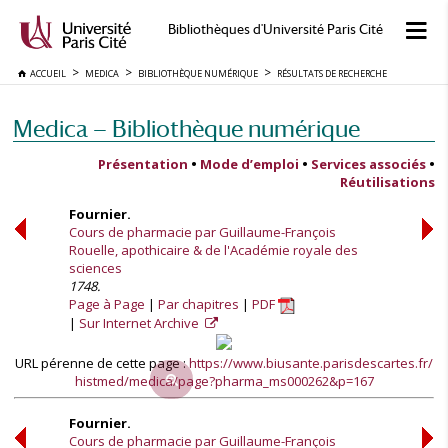
Bibliothèques d'Université Paris Cité
ACCUEIL
MEDICA
BIBLIOTHÈQUE NUMÉRIQUE
RÉSULTATS DE RECHERCHE
Medica — Bibliothèque numérique
Présentation
•
Mode d’emploi
•
Services associés
•
Réutilisations
Fournier.
Cours de pharmacie par Guillaume-François
Rouelle, apothicaire & de l'Académie royale des
sciences
1748.
Page à Page
Par chapitres
PDF
Sur Internet Archive
URL pérenne de cette page :
https://www.biusante.parisdescartes.fr/
histmed/medica/page?pharma_ms000262&p=167
Fournier.
Cours de pharmacie par Guillaume-François