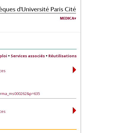
èques d'Université Paris Cité
MEDICA
ploi
•
Services associés
•
Réutilisations
nces
harma_ms000262&p=635
nces