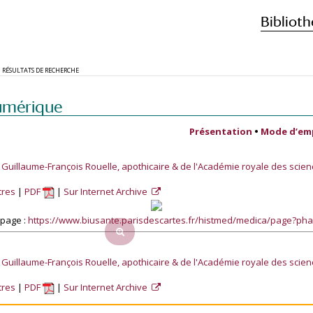
Biblioth
RÉSULTATS DE RECHERCHE
umérique
Présentation
•
Mode d’em
Guillaume-François Rouelle, apothicaire & de l'Académie royale des scie
tres
PDF
Sur Internet Archive
 page :
https://www.biusante.parisdescartes.fr/histmed/medica/page?p
Guillaume-François Rouelle, apothicaire & de l'Académie royale des scie
tres
PDF
Sur Internet Archive