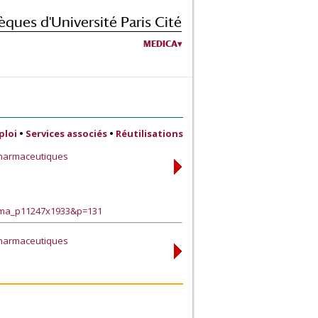
èques d'Université Paris Cité
MEDICA
ploi
•
Services associés
•
Réutilisations
 pharmaceutiques
arma_p11247x1933&p=131
 pharmaceutiques