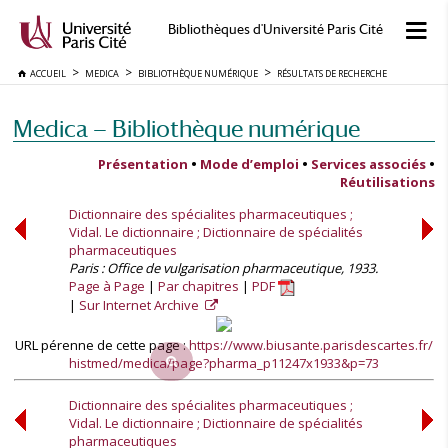
Bibliothèques d'Université Paris Cité
ACCUEIL
MEDICA
BIBLIOTHÈQUE NUMÉRIQUE
RÉSULTATS DE RECHERCHE
Medica — Bibliothèque numérique
Présentation
•
Mode d’emploi
•
Services associés
•
Réutilisations
Dictionnaire des spécialites pharmaceutiques ;
Vidal. Le dictionnaire ; Dictionnaire de spécialités
pharmaceutiques
Paris : Office de vulgarisation pharmaceutique, 1933.
Page à Page
Par chapitres
PDF
Sur Internet Archive
URL pérenne de cette page :
https://www.biusante.parisdescartes.fr/
histmed/medica/page?pharma_p11247x1933&p=73
Dictionnaire des spécialites pharmaceutiques ;
Vidal. Le dictionnaire ; Dictionnaire de spécialités
pharmaceutiques