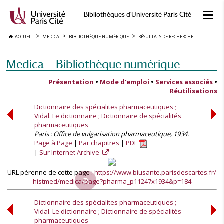
Bibliothèques d'Université Paris Cité
ACCUEIL
MEDICA
BIBLIOTHÈQUE NUMÉRIQUE
RÉSULTATS DE RECHERCHE
Medica — Bibliothèque numérique
Présentation
•
Mode d’emploi
•
Services associés
•
Réutilisations
Dictionnaire des spécialites pharmaceutiques ;
Vidal. Le dictionnaire ; Dictionnaire de spécialités
pharmaceutiques
Paris : Office de vulgarisation pharmaceutique, 1934.
Page à Page
Par chapitres
PDF
Sur Internet Archive
URL pérenne de cette page :
https://www.biusante.parisdescartes.fr/
histmed/medica/page?pharma_p11247x1934&p=184
Dictionnaire des spécialites pharmaceutiques ;
Vidal. Le dictionnaire ; Dictionnaire de spécialités
pharmaceutiques