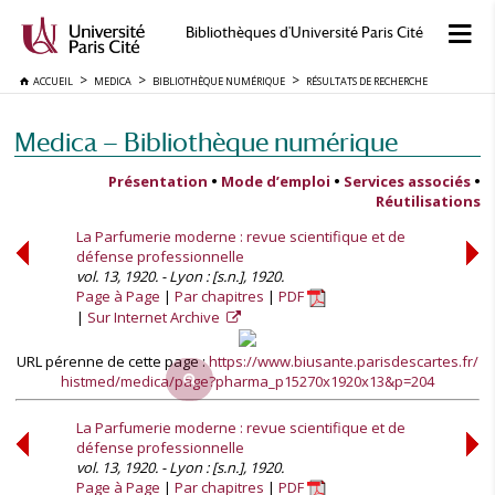
Bibliothèques d'Université Paris Cité
ACCUEIL
MEDICA
BIBLIOTHÈQUE NUMÉRIQUE
RÉSULTATS DE RECHERCHE
Medica — Bibliothèque numérique
Présentation
•
Mode d’emploi
•
Services associés
•
Réutilisations
La Parfumerie moderne : revue scientifique et de
défense professionnelle
vol. 13, 1920. - Lyon : [s.n.], 1920.
Page à Page
Par chapitres
PDF
Sur Internet Archive
URL pérenne de cette page :
https://www.biusante.parisdescartes.fr/
histmed/medica/page?pharma_p15270x1920x13&p=204
La Parfumerie moderne : revue scientifique et de
défense professionnelle
vol. 13, 1920. - Lyon : [s.n.], 1920.
Page à Page
Par chapitres
PDF