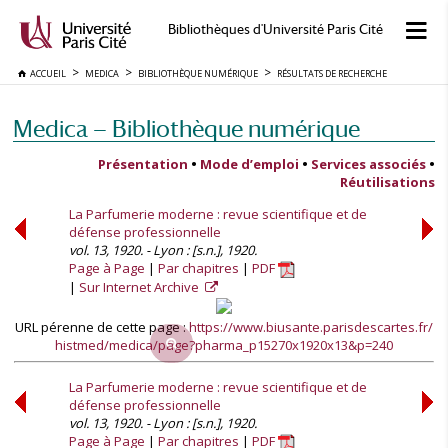
Bibliothèques d'Université Paris Cité
ACCUEIL
MEDICA
BIBLIOTHÈQUE NUMÉRIQUE
RÉSULTATS DE RECHERCHE
Medica — Bibliothèque numérique
Présentation
•
Mode d’emploi
•
Services associés
•
Réutilisations
La Parfumerie moderne : revue scientifique et de
défense professionnelle
vol. 13, 1920. - Lyon : [s.n.], 1920.
Page à Page
Par chapitres
PDF
Sur Internet Archive
URL pérenne de cette page :
https://www.biusante.parisdescartes.fr/
histmed/medica/page?pharma_p15270x1920x13&p=240
La Parfumerie moderne : revue scientifique et de
défense professionnelle
vol. 13, 1920. - Lyon : [s.n.], 1920.
Page à Page
Par chapitres
PDF