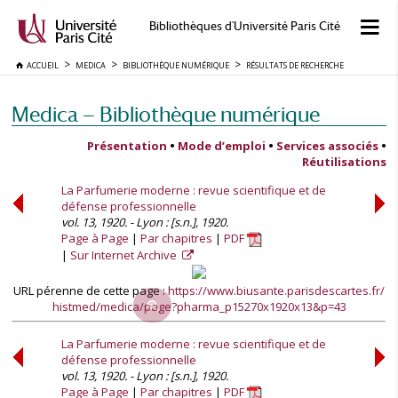
Bibliothèques d'Université Paris Cité
ACCUEIL
MEDICA
BIBLIOTHÈQUE NUMÉRIQUE
RÉSULTATS DE RECHERCHE
Medica — Bibliothèque numérique
Présentation
•
Mode d’emploi
•
Services associés
•
Réutilisations
La Parfumerie moderne : revue scientifique et de
défense professionnelle
vol. 13, 1920. - Lyon : [s.n.], 1920.
Page à Page
Par chapitres
PDF
Sur Internet Archive
URL pérenne de cette page :
https://www.biusante.parisdescartes.fr/
histmed/medica/page?pharma_p15270x1920x13&p=43
La Parfumerie moderne : revue scientifique et de
défense professionnelle
vol. 13, 1920. - Lyon : [s.n.], 1920.
Page à Page
Par chapitres
PDF